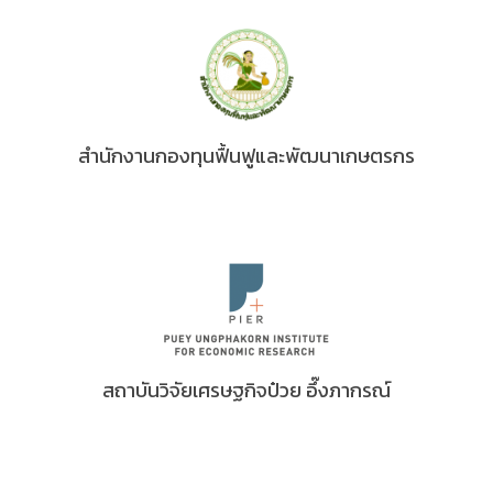
สำนักงานกองทุนฟื้นฟูและพัฒนาเกษตรกร
สถาบันวิจัยเศรษฐกิจป๋วย อึ๊งภากรณ์