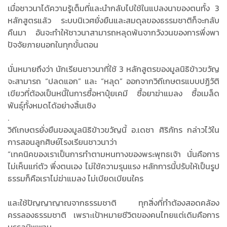
เมื่อชาวนาได้ความรู้เต็มที่และนำกลับไปใช้ในแปลงนาของตนทั้ง 3
หลักสูตรแล้ว ระบบนิเวศยั่งยืนและสมดุลของธรรมชาติก็จะกลับ
คืนมา อันจะทำให้ชาวนาสามารถหลุดพ้นจากวังวนของการพึ่งพา
ปัจจัยภายนอกในทุกขั้นตอน
นั่นหมายถึงว่า นักเรียนชาวนาที่ใช้ 3 หลักสูตรของมูลนิธิข้าวขวัญ
จะสามารถ “ปลดแอก” และ “หลุด” ออกจากวิถีเกษตรแบบปฏิวัติ
เขียวที่ต้องเป็นหนี้ในการซื้อหาปุ๋ยเคมี ซื้อยาฆ่าแมลง ซื้อเมล็ด
พันธุ์ทั้งหมดได้อย่างสิ้นเชิง
.
วิถีเกษตรยั่งยืนของมูลนิธิข้าวขวัญนี้ อ.เดชา ศิริภัทร กล่าวไว้ใน
การสอนลูกศิษย์โรงเรียนชาวนาว่า
“เทคนิคของเราเป็นการทำตามหนทางของพระพุทธเจ้า นั่นคือการ
ไม่เห็นแก่ตัว พึ่งตนเอง ไม่ใช้ความรุนแรง หลักการนี้ปรับให้เป็นรูป
ธรรมก็คือเราไม่ฆ่าแมลง ไม่เบียดเบียนใคร
และใช้ปัญญาญาณจากธรรมชาติ ทุกสิ่งที่ทำต้องสอดคล้อง
ครรลองธรรมชาติ เพราะเป้าหมายชีวิตของคนไทยแต่เดิมคือการ
บรรลุนิพพาน