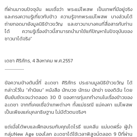
ที่ผ่านมาจนปัจจุบัน ผมเชื่อว่า พระแม่โพสพ เป็นเทพที่มีอยู่จริง
และทรงความรู้เกี่ยวกับข้าว ความรู้จากพระแม่โพสพ บางส่วนได้
ถ่ายทอดมายังมูลนิธิข้าวขวัญ และชาวนาบางคนที่สื่อสารกับท่าน
ได้ ความรู้เรื่องข้าวนี้สามารถนำมาใช้แก้ปัญหาในปัจจุบันของ
ชาวนาได้จริง”
เดชา ศิริภัทร, 4 สิงหาคม พ.ศ.2557
.....................
ข้อความข้างต้นนี้ที่ อ.เดชา ศิริภัทร ประธานมูลนิธิข้าวขวัญ ได้
กล่าวไว้ใน “คำนิยม” หนังสือ นักบวช นักรบ นักฆ่า ของดิฉัน โดย
ยืนยันชัดเจนว่าตลอด 30 ปี ของการทุ่มเททำงานในเรื่องข้าวของ
อ.เดชา จากที่เคยเชื่อว่าเทพต่างๆ ทั้งแม่ธรณี แม่คงคา แม่โพสพ
เป็นเพียงแค่บุคลาธิษฐาน ไม่มีตัวตนจริงๆ
แต่เมื่อได้พบและฝึกอบรมกับคุณโดโรธี แมคลีน แม่มดฝรั่ง ผู้นำ
กลุ่มNew Age ของโลก อ.เดชาได้ใช้เวลาพิสูจน์ตลอด 9 ปีที่ผ่าน