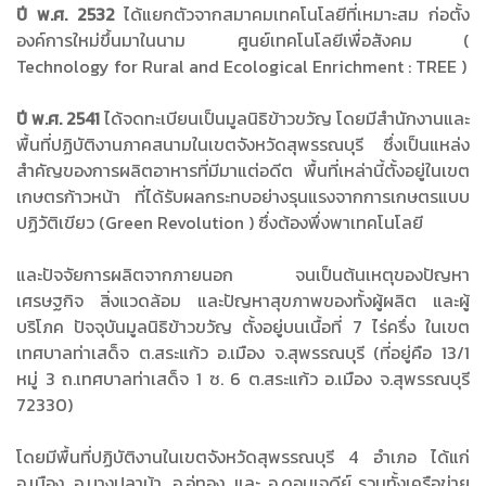
ปี พ.ศ. 2532
ได้แยกตัวจากสมาคมเทคโนโลยีที่เหมาะสม ก่อตั้ง
องค์การใหม่ขึ้นมาในนาม ศูนย์เทคโนโลยีเพื่อสังคม (
Technology for Rural and Ecological Enrichment : TREE )
ปี พ.ศ. 2541
ได้จดทะเบียนเป็นมูลนิธิข้าวขวัญ โดยมีสำนักงานและ
พื้นที่ปฏิบัติงานภาคสนามในเขตจังหวัดสุพรรณบุรี ซึ่งเป็นแหล่ง
สำคัญของการผลิตอาหารที่มีมาแต่อดีต พื้นที่เหล่านี้ตั้งอยู่ในเขต
เกษตรก้าวหน้า ที่ได้รับผลกระทบอย่างรุนแรงจากการเกษตรแบบ
ปฏิวัติเขียว (Green Revolution ) ซึ่งต้องพึ่งพาเทคโนโลยี
และปัจจัยการผลิตจากภายนอก จนเป็นต้นเหตุของปัญหา
เศรษฐกิจ สิ่งแวดล้อม และปัญหาสุขภาพของทั้งผู้ผลิต และผู้
บริโภค ปัจจุบันมูลนิธิข้าวขวัญ ตั้งอยู่บนเนื้อที่ 7 ไร่ครึ่ง ในเขต
เทศบาลท่าเสด็จ ต.สระแก้ว อ.เมือง จ.สุพรรณบุรี (ที่อยู่คือ 13/1
หมู่ 3 ถ.เทศบาลท่าเสด็จ 1 ซ. 6 ต.สระแก้ว อ.เมือง จ.สุพรรณบุรี
72330)
โดยมีพื้นที่ปฏิบัติงานในเขตจังหวัดสุพรรณบุรี 4 อำเภอ ได้แก่
อ.เมือง, อ.บางปลาม้า, อ.อู่ทอง, และ อ.ดอนเจดีย์ รวมทั้งเครือข่าย