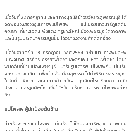
เมื่อวันที่ 22 กรกฎาคม 2564 ทางมูลนิธิข้าวขวัญ จ.สุพรรณบุรี ได้
จัดพิธีบวงสรวงรูปเคารพแม่โพสพ แม่เมรัย(เทวนารีดูแลต้น
กัญชา) ที่ช่างเฉลิม พึ่งแตง ครูช่างใหญ่เมืองเพชรบุรี ได้วาดภาพ
และปั้นรูปประติมากรรมปูนปั้น ไว้อย่างงดงามศักดิ์สิทธิ์ยิ่ง
เมื่อวันอาทิตย์ที่ 18 กรกฎาคม พ.ศ.2564 ที่ผ่านมา ทางพี่นิด-พี่
เบญจมาศ ศิริภัทร ภรรยาพี่เดชาและคุณพิม หลานพี่เดชา ได้มา
พบดิฉันที่บ้านเมืองเพชรบุรี มารับรูปเคารพแม่โพสพกับแม่เมรัย
ผลงานช่างเฉลิม เพื่อนำกลับเมืองสุพรรณไปทำพิธีบวงสรวงบูชา
ในวันนี้ พี่เดชาและคนสายข้าวขวัญ ลูกศิษย์โรงเรียนชาวนาทั่ว
ประเทศ และลูกศิษย์ชาวจีนไต้หวัน ศรัทธา เคารพแม่โพสพอย่าง
ยิ่ง
แม่โพสพ ผู้ปกป้องต้นข้าว
สำหรับพวกเราแม่โพสพ แม่เมรัย ไม่ใช่บุคคลาธิษฐาน ภาพแทน
ความเชื่อใดๆ แต่ท่านคือ “เทพ” คือ “เทวนารี” ผู้ปกป้องดูแลต้น