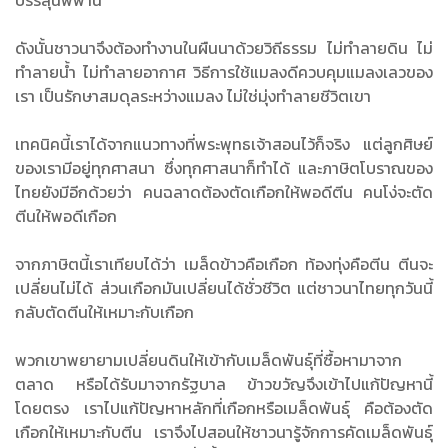
ดังนั้นชาวนาจึงต้องทำงานในผืนนาด้วยวิถีธรรม ไม่ทำลายดิน ไม่
ทำลายน้ำ ไม่ทำลายอากาศ วิธีการใช้แมลงดีควบคุมแมลงเลวของ
เรา เป็นรักษาสมดุลระหว่างแมลง ไม่ใช่มุ่งทำลายชีวิตเขา
เทคนิคนี้เราได้จากแนวทางที่พระพุทธเจ้าสอนไว้ก็จริง แต่ลูกศิษย์
ของเรามีอยู่ทุกศาสนา ซึ่งทุกศาสนาก็ทำได้ และภาษิตโบราณของ
ไทยยังมีอีกด้วยว่า คนฉลาดต้องตัดเกือกให้พอดีตีน คนโง่จะตัด
ตีนให้พอดีเกือก
จากภาษิตนี้เราเทียบได้ว่า เมล็ดข้าวคือเกือก ท้องทุ่งคือตีน ตีนจะ
เปลี่ยนไม่ได้ ส่วนเกือกมันเปลี่ยนได้ชั่วชีวิต แต่ชาวนาไทยทุกวันนี้
กลับตัดตีนให้เหมาะกับเกือก
พวกเขาพยายามเปลี่ยนดินให้เข้ากับเมล็ดพันธุ์ที่ซื้อหามาจาก
ตลาด หรือได้รับมาจากรัฐบาล ข้าวขวัญจึงเข้าไปแก้ปัญหานี้
โดยตรง เราไปแก้ปัญหาหลักที่เกือกหรือเมล็ดพันธุ์ คือต้องตัด
เกือกให้เหมาะกับตีน เราจึงไปสอนให้ชาวนารู้จักการคัดเมล็ดพันธุ์