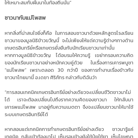
ให้เหมาะสมกับผืนนาในท้องถิ่นนั้น”
ชาวนากับแม่โพสพ
หากสิ่งที่น่าสนใจยิ่งก็คือ ในการสอนชาวนาด้วยหลักสูตรโรงเรียน
ชาวนาของมูลนิธิข้าวขวัญนี้ จะไม่เพียงให้แต่ความรู้ต่างๆทางด้าน
เกษตรอินทรีย์หรือเกษตรยั่งยืนกับนักเรียนชาวนาเท่านั้น
หากทางมูลนิธิข้าวขวัญ ได้อบรมให้ความรู้ เขย่ากรอบความคิด
ของนักเรียนชาวนาอย่างหนักควบคู่ด้วย ในเรื่องการเคารพบูชา
“แม่โพสพ” เพราะตลอด 30 กว่าปี ของการทำงานเรื่องข้าวกับ
ชาวนาไทยมานี้ อ.เดชา ศิริภัทร กล่าวกับดิฉันว่า
“การสอนเทคนิคเกษตรอินทรีย์อย่างเดียวจะเปลี่ยนชีวิตชาวนาไม่
ได้ เราจะต้องเปลี่ยนไปถึงรากความคิดของชาวนา ให้กลับมา
เคารพแม่โพสพ มาอยู่กับความเมตตา จึงจะเปลี่ยนชาวนาให้มาใช้
ระบบเกษตรอินทรีย์ได้
หากสอนแต่เทคนิคการทำเกษตรอินทรีย์อย่างเดียว ชาวนารู้แค่
เทคนิค กลับเข้าท้องนาไป เห็นรอบข้างยังใช้ปุ๋ยใช้ยา เห็นโฆษณา