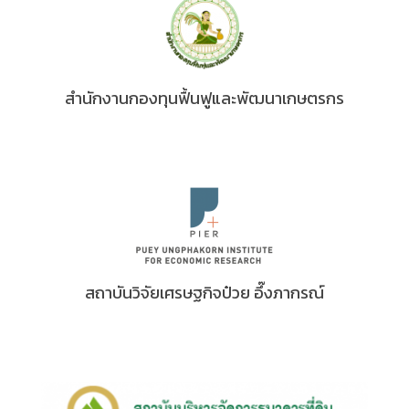
สำนักงานกองทุนฟื้นฟูและพัฒนาเกษตรกร
สถาบันวิจัยเศรษฐกิจป๋วย อึ๊งภากรณ์