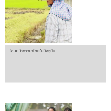
โฉมหน้าชาวนาไทยในปัจจุบัน