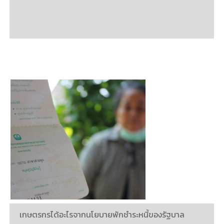
เกษตรกรได้อะไรจากนโยบายพักชำระหนี้ของรัฐบาล