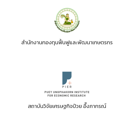
สำนักงานกองทุนฟื้นฟูและพัฒนาเกษตรกร
สถาบันวิจัยเศรษฐกิจป๋วย อึ๊งภากรณ์