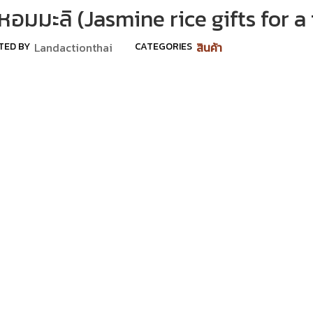
มะลิ (Jasmine rice gifts for a 
TED BY
Landactionthai
CATEGORIES
สินค้า