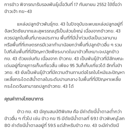
การข้าว พิจารณารับรองพันธุ์เมื่อวันที่ 17 กันยายน 2552 ใช้ชื่อว่า
ข้าวเจ้า กข-43
แหล่งปลูกข้าวพันธุ์กข. 43 ในปัจจุบันจะพบแหล่งปลูกอยู่ที่
จังหวัดชัยนาทและสุพรรณบุรีเป็นส่วนใหญ่ เนื่องจากข้าวกข. 43
ควรปลูกในพื้นที่นาชลประทาน พื้นที่ที่มีน้ำท่วมขังเป็นเวลานาน
หรือพื้นที่ที่เกษตรกรมีเวลาทำนาน้อยกว่าพื้นที่ปลูกข้าวอื่น ๆ รวม
ไปถึงในพื้นที่ที่มีปัญหาวัชพืชระบาดในนาข้าวก็เหมาะจะปลูกข้าว
กข. 43 ด้วยเช่นกัน เนื่องจาก ข้าวกข. 43 เป็นพันธุ์ข้าวที่มีลักษณะ
เด่นอยู่ที่อายุการเก็บเกี่ยวสั้น เพียง 95 วันก็เก็บเกี่ยวได้ อีกทั้งข้า
วกข. 43 ยังเป็นพันธุ์ข้าวที่มีความต้านทานต่อโรคใบไหม้และปัญหา
เพลี้ยกระโดดสีน้ำตาลในระดับปานกลาง ในพื้นที่ที่มีปัญหาเพลี้ย
กระโดดจึงสามารถปลูกข้าวกข. 43 ได้
คุณค่าทางโภชนาการ
ข้าว กข. 43 มีคุณสมบัติพิเศษ คือ มีค่าดัชนี้น้ำตาลต่ำกว่า
ข้าวอื่น ๆ ทั่วไป เช่น ข้าว กข 15 มีดัชนีน้ำตาลที่ 69.1 ข้าวพิษณุโลก
80 ค่าดัชนีน้ำตาลอยู่ที่ 59.5 แต่สำหรับข้าว กข. 43 จะมีค่าดัชนี