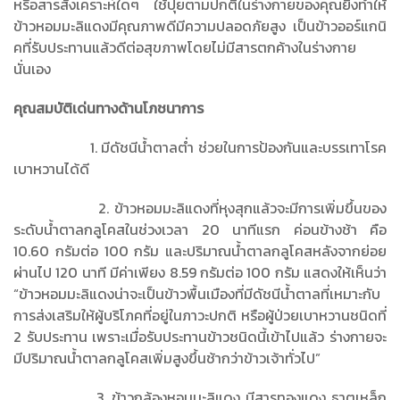
หรือสารสังเคราะห์ใดๆ ใช้ปุยตามปกติในร่างกายของคุณยิ่งทำให้
ข้าวหอมมะลิแดงมีคุณภาพดีมีความปลอดภัยสูง เป็นข้าวออร์แกนิ
คที่รับประทานแล้วดีต่อสุขภาพโดยไม่มีสารตกค้างในร่างกาย
นั่นเอง
คุณสมบัติเด่นทางด้านโภชนาการ
1. มีดัชนีน้ำตาลต่ำ ช่วยในการป้องกันและบรรเทาโรค
เบาหวานได้ดี
2. ข้าวหอมมะลิแดงที่หุงสุกแล้วจะมีการเพิ่มขึ้นของ
ระดับน้ำตาลกลูโคสในช่วงเวลา 20 นาทีแรก ค่อนข้างช้า คือ
10.60 กรัมต่อ 100 กรัม และปริมาณน้ำตาลกลูโคสหลังจากย่อย
ผ่านไป 120 นาที มีค่าเพียง 8.59 กรัมต่อ 100 กรัม แสดงให้เห็นว่า
“ข้าวหอมมะลิแดงน่าจะเป็นข้าวพื้นเมืองที่มีดัชนีน้ำตาลที่เหมาะกับ
การส่งเสริมให้ผู้บริโภคที่อยู่ในภาวะปกติ หรือผู้ป่วยเบาหวานชนิดที่
2 รับประทาน เพราะเมื่อรับประทานข้าวชนิดนี้เข้าไปแล้ว ร่างกายจะ
มีปริมาณน้ำตาลกลูโคสเพิ่มสูงขึ้นช้ากว่าข้าวเจ้าทั่วไป”
3. ข้าวกล้องหอมมะลิแดง มีสารทองแดง ธาตุเหล็ก