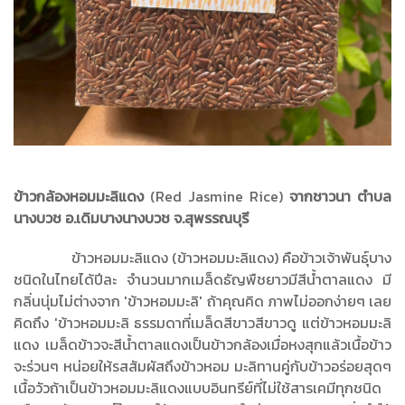
ข้าวกล้องหอมมะลิแดง
(Red Jasmine Rice)
จากชาวนา ตำบล
นางบวช อ.เดิมบางนางบวช จ.สุพรรณบุรี
ข้าวหอมมะลิแดง (ข้าวหอมมะลิแดง) คือข้าวเจ้าพันธุ์บาง
ชนิดในไทยได้ปีละ จำนวนมากเมล็ดธัญพืชยาวมีสีน้ำตาลแดง มี
กลิ่นนุ่มไม่ต่างจาก 'ข้าวหอมมะลิ' ถ้าคุณคิด ภาพไม่ออกง่ายๆ เลย
คิดถึง 'ข้าวหอมมะลิ ธรรมดาที่เมล็ดสีขาวสีขาวดู แต่ข้าวหอมมะลิ
แดง เมล็ดข้าวจะสีน้ำตาลแดงเป็นข้าวกล้องเมื่อหงสุกแล้วเนื้อข้าว
จะร่วนๆ หน่อยให้รสสัมผัสถึงข้าวหอม มะลิทานคู่กับข้าวอร่อยสุดๆ
เนื้อวัวถ้าเป็นข้าวหอมมะลิแดงแบบอินทรีย์ที่ไม่ใช้สารเคมีทุกชนิด