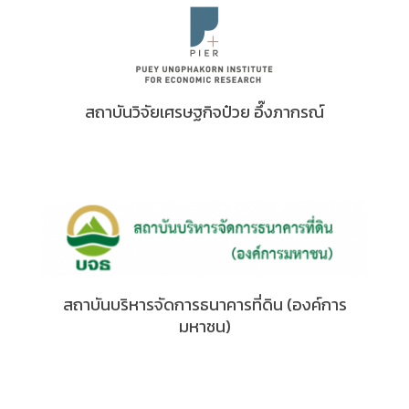
สถาบันวิจัยเศรษฐกิจป๋วย อึ๊งภากรณ์
สถาบันบริหารจัดการธนาคารที่ดิน (องค์การ
มหาชน)