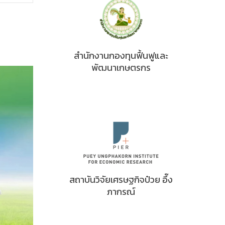
สำนักงานกองทุนฟื้นฟูและ
พัฒนาเกษตรกร
สถาบันวิจัยเศรษฐกิจป๋วย อึ๊ง
ภากรณ์