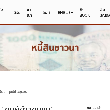
กับ
นา
E-
สื่อ
วิจัย
สินค้า
ENGLISH
เช่า
BOOK
รณรง
ียบ “ศูนย์ข้าวชุมชน”
 “ศูนย์ข้าวชุมชน”
แนะนำ