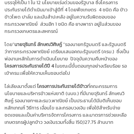
บรรจุให้เป็น 1 ใน 12 นโยบายเร่งด่วนของรัฐบาล ซึ่งโครงการ
ประกันรายได้ดำเนินมาเข้าสู่ปีที่ 4 โดยพืชเกษตร 4 ชนิด คือ ข้าว
ข้าวโพด ปาล์ม และมันสำปะหลัง อยู่ในความรับผิดชอบของ
กระทรวงพาณิชย์ ส่วนอีก 1 ชนิด คือ ยางพารา อยู่ในส่วนของ
กระทรวงเกษตรและสหกรณ์
โดย”
นายจุรินทร์ ลักษณวิศิษฏ์
“รองนายกรัฐมนตรี และรัฐมนตรี
ว่าการกระทรวงพาณิชย์ เตรียมเสนอคณะรัฐมนตรี (ครม.) ซึ่งเป็น
พ่องานหลักในการดำเนินนโยบาย ปัจจุบันความคืบหน้าของ
โครงการประกันรายได้ปี 4
ในขณะนี้ขั้นตอนทุกอย่างเรียบร้อย รอ
เข้าครม.เพื่อให้ความเห็นชอบต่อไป
ไล่เลียงมาตั้งแต่
โครงการประกันรายได้ข้าว
ที่คณะกรรมการ
นโยบายและบริหารข้าวแห่งชาติ (นบข.) ที่มีนายจุรินทร์ ลักษณวิ
ศิษฏ์ รองนายกฯและรมว.พาณิชย์ เป็นประธานได้มีมติเห็นชอบ
หลักเกณฑ์ วิธีการ เงื่อนไข และกรอบวงเงิน เพื่อใช้สำหรับจ่าย
ชดเชยและเป็นค่าบริหารจัดการโครงการ และมาตรการช่วยเหลือ
เกษตรกรผู้ปลูกข้าว วงเงินรวมทั้งสิ้น 150,127.75 ล้านบาท