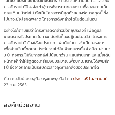
“นโยบายประกันรายได้เกษตรกร”
กำลังเดินหน้าขึ้นปีที่ 4 แล้ว ซึ่ง
ประกันรายได้ปี 4 จ่อเข้าสู่การพิจารณาของครม.เพื่อขอความเห็น
ชอบเดินหน้าต่อไป ถือเป็นโครงการปีสุดท้ายของรัฐบาลชุดนี้ ซึ่ง
ไม่น่าจะมีอะไรผิดพลาด โครงการดังกล่าวได้ไปต่อแน่นอน
อย่างไรก็ตามแม้ว่าโครงการดังกล่าวมีวัตถุประสงค์ เพื่อดูแล
เกษตรกรทั่วประเทศ ในทางกลับกันก็คงปฏิเสธไม่ได้ว่า โครงการ
ประกันรายได้ ต้องใช้งบประมาณแผ่นดินในการดำเนินโครงการ
เพื่อจ่ายเงินที่ชดเชยประกันรายได้สินค้าเกษตรทั้ง 4 ชนิด ผ่านมา
3 ปี ก่อภาระให้กับการคลังไม่น้อยกว่า 3 แสนล้านบาท และเมื่อเดิน
หน้าต่อก็ทำให้รัฐต้องเตรียมงบประมาณเพื่อชดเชยรายได้เพิ่มอีก
1 ปี ซึ่งอาจกลายเป็นระเบิดเวลาวิฤตการคลังของประเทศได้
ที่มา คอลัมน์เศรษฐกิจ กรุงเทพธุรกิจ โดย
ประภาศรี โอสถานนท์
23 ต.ค. 2565
ลิงค์หน่วยงาน