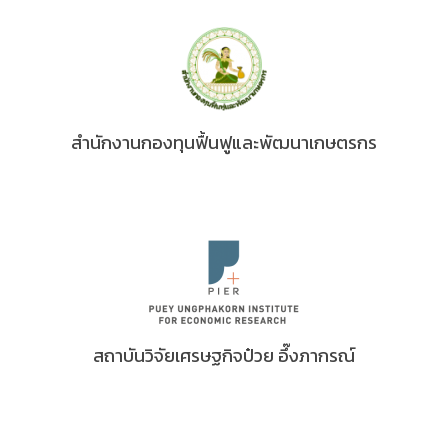
สำนักงานกองทุนฟื้นฟูและพัฒนาเกษตรกร
สถาบันวิจัยเศรษฐกิจป๋วย อึ๊งภากรณ์