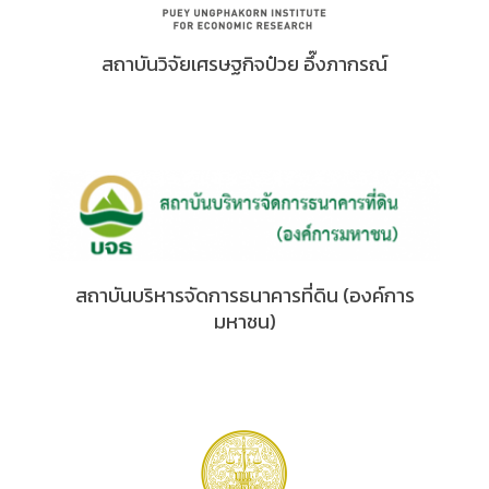
สถาบันวิจัยเศรษฐกิจป๋วย อึ๊งภากรณ์
สถาบันบริหารจัดการธนาคารที่ดิน (องค์การ
มหาชน)