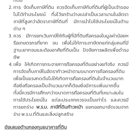
การ จัดเก็บภาษีที่ดิน ควรจัดเก็บภาษีกับที่ดินที่ผู้เป็นเจ้าของ
ไม่ได้ทำประโยชน์ ทิ้งไว้รกร้างว่างเปล่าเป็นเวลานานในอัตรา
ภาษีที่สูงกว่าอัตราภาษีที่ดินที่ มีการนำไปใช้ประโยชน์ในด้าน
ต่าง ๆ
ควร มีการยกเว้นภาษีให้กับผู้ที่มีที่ดินถือครองในมูลค่าน้อยห
รือเกษตรกรที่ยาก จน เพื่อไม่ให้ภาระภาษีตกแก่กลุ่มคนที่มี
ฐานะยากจนและต้องอาศัยที่ดินเป็น ปัจจัยการผลิตเพื่อดำรง
ชีพ
เพื่อ ให้เกิดการกระจายการถือครองที่ดินอย่างแท้จริง ควรมี
การจัดเก็บภาษีในอัตราก้าวหน้าตามขนาดการถือครองที่ดิน
เพื่อเป็นแรงกดดันไม่ให้เกิดการถือครองที่ดินในจำนวนมาก
คือยิ่งถือครองเป็นจำนวนมากก็ต้องยิ่งมีภาระเพิ่มมากขึ้น
ทั้งนี้ควรมีการศึกษาว่าขนาดการถือครองที่ดินที่เหมาะสมใน
การใช้ประโยชน์ใน แต่ละประเภทควรจะเป็นเท่าไร และควรมี
การยกร่าง
พ.ร.บ. ภาษีที่ดินก้าวหน้า
แยกออกมาชัดเจนจาก
ร่าง พ.ร.บ.ที่ดินและสิ่งปลูกสร้าง
ข้อเสนอด้านกองทุนธนาคารที่ดิน