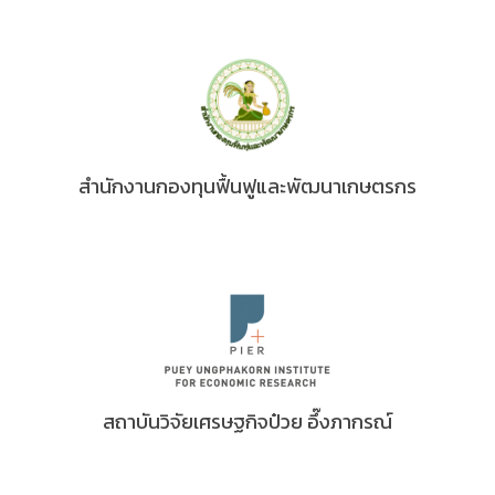
สำนักงานกองทุนฟื้นฟูและพัฒนาเกษตรกร
สถาบันวิจัยเศรษฐกิจป๋วย อึ๊งภากรณ์