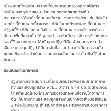
เนื่อง จากที่ดินแต่ละประเภทที่ชุมชนครอบครองอยู่ภายใต้การ
บังคับของกฎหมายและหน่วย งานของรัฐที่แตกต่างกัน
กระบวนการได้มาซึ่งที่ดินย่อมมีความแตกต่างกันด้วย เช่น ที่ดินใน
เขตป่า ที่ดินในเขตที่สาธารณะ ที่ดินในเขตที่ราชพัสดุ ที่ดินในเขต
ปฏิรูปที่ดิน ที่ดินเอกชนทิ้งร้าง และ ที่ดินในเขตสวนป่า ควรมีการ
กันเขตพื้นที่เหล่านี้มาให้ชุมชนนำร่องดำเนินการจัดการด้วยชุมชน
เอง ที่ดินเอกชนควรให้สำนักงานปฏิรูปที่ดินเพื่อเกษตรกรรมนำ
เงินจากกองทุนปฏิรูป ที่ดินมาจัดซื้อ และนำมาดำเนินการร่วมกับ
ชุมชน ซึ่งจะต้องดำเนินการเสนอทางเลือกในการได้มาซึ่งที่ดินโดย
ชัดเจน
ข้อเสนอด้านภาษีที่ดิน
รัฐบาลควรดำเนินการแก้ไขเพิ่มเติมร่างพระราชบัญญัติภาษี
ที่ดินและสิ่งปลูกสร้าง พ.ศ..... มาตรา
8
ให้ บัญญัติเพิ่มเติม
โดยกำหนดให้องค์กรปกครองส่วนท้องถิ่นส่งรายได้จากการ
จัด เก็บภาษีที่ดินและสิ่งปลูกสร้างคืนเข้าคลังอย่างน้อยร้อยละ
2
เพื่อเป็นกองทุนสำหรับจัดตั้งและบริหารจัดการของธนาคาร
ที่ดิน