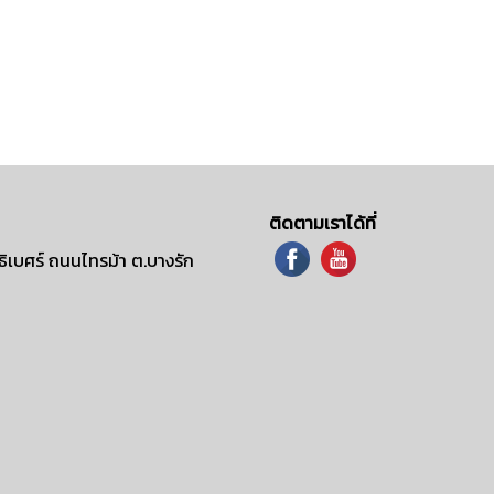
ติดตามเราได้ที่
ิเบศร์ ถนนไทรม้า ต.บางรัก