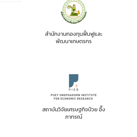
สำนักงานกองทุนฟื้นฟูและ
พัฒนาเกษตรกร
สถาบันวิจัยเศรษฐกิจป๋วย อึ๊ง
ภากรณ์