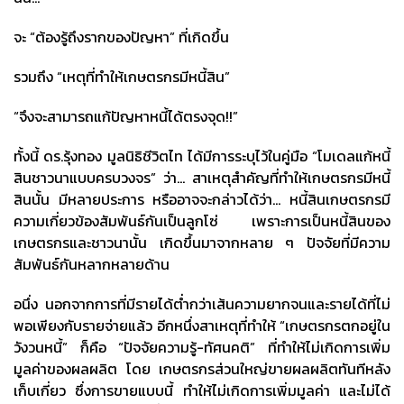
จะ “ต้องรู้ถึงรากของปัญหา” ที่เกิดขึ้น
รวมถึง “เหตุที่ทำให้เกษตรกรมีหนี้สิน”
“จึงจะสามารถแก้ปัญหาหนี้ได้ตรงจุด!!”
ทั้งนี้ ดร.รุ้งทอง มูลนิธิชีวิตไท ได้มีการระบุไว้ในคู่มือ “โมเดลแก้หนี้
สินชาวนาแบบครบวงจร” ว่า… สาเหตุสำคัญที่ทำให้เกษตรกรมีหนี้
สินนั้น มีหลายประการ หรืออาจจะกล่าวได้ว่า… หนี้สินเกษตรกรมี
ความเกี่ยวข้องสัมพันธ์กันเป็นลูกโซ่ เพราะการเป็นหนี้สินของ
เกษตรกรและชาวนานั้น เกิดขึ้นมาจากหลาย ๆ ปัจจัยที่มีความ
สัมพันธ์กันหลากหลายด้าน
อนึ่ง นอกจากการที่มีรายได้ต่ำกว่าเส้นความยากจนและรายได้ที่ไม่
พอเพียงกับรายจ่ายแล้ว อีกหนึ่งสาเหตุที่ทำให้ “เกษตรกรตกอยู่ใน
วังวนหนี้” ก็คือ “ปัจจัยความรู้-ทัศนคติ” ที่ทำให้ไม่เกิดการเพิ่ม
มูลค่าของผลผลิต โดย เกษตรกรส่วนใหญ่ขายผลผลิตทันทีหลัง
เก็บเกี่ยว ซึ่งการขายแบบนี้ ทำให้ไม่เกิดการเพิ่มมูลค่า และไม่ได้