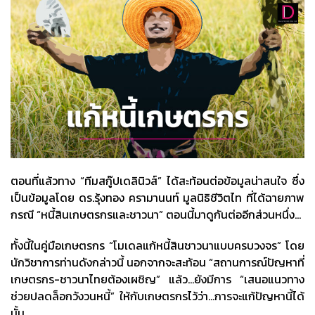
ตอนที่แล้วทาง “ทีมสกู๊ปเดลินิวส์” ได้สะท้อนต่อข้อมูลน่าสนใจ ซึ่ง
เป็นข้อมูลโดย ดร.รุ้งทอง ครามานนท์ มูลนิธิชีวิตไท ที่ได้ฉายภาพ
กรณี “หนี้สินเกษตรกรและชาวนา” ตอนนี้มาดูกันต่ออีกส่วนหนึ่ง...
ทั้งนี้ในคู่มือเกษตรกร “โมเดลแก้หนี้สินชาวนาแบบครบวงจร” โดย
นักวิชาการท่านดังกล่าวนี้ นอกจากจะสะท้อน “สถานการณ์ปัญหาที่
เกษตรกร-ชาวนาไทยต้องเผชิญ” แล้ว…ยังมีการ “เสนอแนวทาง
ช่วยปลดล็อกวังวนหนี้” ให้กับเกษตรกรไว้ว่า…การจะแก้ปัญหานี้ได้
นั้น...