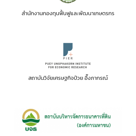
สำนักงานกองทุนฟื้นฟูและพัฒนาเกษตรกร
สถาบันวิจัยเศรษฐกิจป๋วย อึ๊งภากรณ์