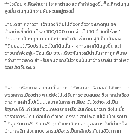
กำไรน้อย จะคิดค่าเช่าให้ราคาต่ำลง แต่ถ้ากำไรสูงขึ้นก็จะคิดต้นทุน
สูงขึ้น ต้นทุนมีความผันผวนอยู่ตรงนี้"
นายเดชา กล่าวว่า เจ้าของที่ดินไม่ต้องกลัวว่าจะขาดทุน ยก
ตัวอย่างซื้อที่ดิน ไร่ละ 100,000 บาท ผ่านไป 10 ปี วันนี้ไร่ละ 1
ล้านบาท เป็นกฎหมายฉบับก้าวหน้า ยิ่งเช่านาน ผู้ที่เป็นเจ้าของ
ที่ดินย่อมได้รับประโยชน์ในที่ดินนั้น ๆ จากราคาที่ดินสูงขึ้น แต่
ชาวนาก็ยังอยู่เหมือนเดิม ขณะเดียวกันควรมีน้ำมันราคาถูกพิเศษ
กว่าราคาตลาด สำหรับเกษตรกรไม่ว่าจะเป็นนาข้าว ปาล์ม ข้าวโพด
อ้อย สัตว์ประมง
ที่ผ่านมาเรื่องต่าง ๆ เหล่านี้ สมาคมได้พยายามร้องขอไปยังแกนนำ
พรรคการเมืองต่าง ๆ แต่ยังไม่ได้รับการตอบสนอง ซึ่งหากนำเรื่อง
ต่าง ๆ เหล่านี้ไปเป็นนโยบายในการหาเสียง มั่นใจว่าจะได้เป็น
รัฐบาล ได้แก่ เงินเดือนเกษตรกร หรือเงินเดือนชาวนา ซึ่งในเมื่อ
ข้าราชการมีเงินเดือนได้ ตัวเอง ภรรยา สามี พ่อแม่เจ็บป่วยรักษา
ได้ ลูกรักษาฟรี เรียนฟรี สุดท้ายเกษียณอายุราชการยังมีบำเหน็จ
บำนาญอีก ส่วนเกษตรกรไม่มีอะไรเป็นหลักประกันในชีวิต หาก