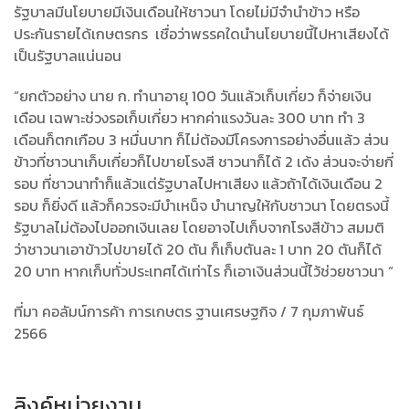
รัฐบาลมีนโยบายมีเงินเดือนให้ชาวนา โดยไม่มีจำนำข้าว หรือ
ประกันรายได้เกษตรกร เชื่อว่าพรรคใดนำนโยบายนี้ไปหาเสียงได้
เป็นรัฐบาลแน่นอน
“ยกตัวอย่าง นาย ก. ทำนาอายุ 100 วันแล้วเก็บเกี่ยว ก็จ่ายเงิน
เดือน เฉพาะช่วงรอเก็บเกี่ยว หากค่าแรงวันละ 300 บาท ทำ 3
เดือนก็ตกเกือบ 3 หมื่นบาท ก็ไม่ต้องมีโครงการอย่างอื่นแล้ว ส่วน
ข้าวที่ชาวนาเก็บเกี่ยวก็ไปขายโรงสี ชาวนาก็ได้ 2 เด้ง ส่วนจะจ่ายกี่
รอบ ที่ชาวนาทำก็แล้วแต่รัฐบาลไปหาเสียง แล้วถ้าได้เงินเดือน 2
รอบ ก็ยิ่งดี แล้วก็ควรจะมีบำเหน็จ บำนาญให้กับชาวนา โดยตรงนี้
รัฐบาลไม่ต้องไปออกเงินเลย โดยอาจไปเก็บจากโรงสีข้าว สมมติ
ว่าชาวนาเอาข้าวไปขายได้ 20 ตัน ก็เก็บตันละ 1 บาท 20 ตันก็ได้
20 บาท หากเก็บทั่วประเทศได้เท่าไร ก็เอาเงินส่วนนี้ไว้ช่วยชาวนา “
ที่มา คอลัมน์การค้า การเกษตร ฐานเศรษฐกิจ / 7 กุมภาพันธ์
2566
ลิงค์หน่วยงาน