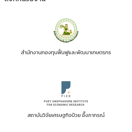
สำนักงานกองทุนฟื้นฟูและพัฒนาเกษตรกร
สถาบันวิจัยเศรษฐกิจป๋วย อึ๊งภากรณ์