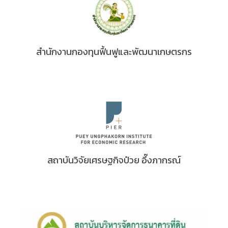
สำนักงานกองทุนฟื้นฟูและพัฒนาเกษตรกร
สถาบันวิจัยเศรษฐกิจป๋วย อึ๊งภากรณ์