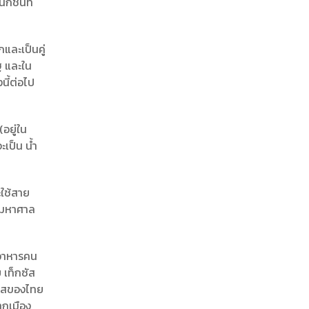
กชั่นที่
กและเป็นคู่
ฐ และใน
นี้ต่อไป
(อยู่ใน
เป็น น้ำ
ใช้สาย
ุนมหาศาล
ิบอาหารคน
 เท็กซัส
กาสของไทย
ากเมือง