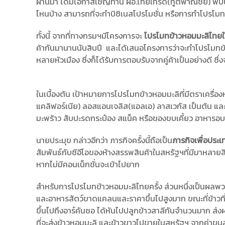
ผ่านมา ได้มีโอกาสเชิญท่าน ผอ.ไทยเทรด(ทูตพาณิชย์) พบปะกั
ไหนบ้าง สามารถที่จะทำบิซิเนสโปรโมชั่น หรือการทำโปรโมทส
ทั้งนี้ จากที่ทางกรมฯมีโครงการจะ
โปรโมทข้าวหอมมะลิไทย
ค้ากันมานานนับสิบปี และได้เสนอโครงการว่าจะทำโปรโมท
หลายหัวเมือง ซึ่งก็ได้รับการตอบรับจากคู่ค้าเป็นอย่างดี ซ
ในเบื้องต้น เป้าหมายการโปรโมทข้าวหอมมะลิที่มีตราเครื่
แคลิฟอร์เนีย) ลอสแอนเจลิส(แอลเอ) ลาสเวกัส เป็นต้น และ
มะพร้าว สับปะรดกระป๋อง สแน็ค หรือของขบเคี้ยว อาหารอบแ
นายประมุข กล่าวอีกว่า ภารกิจครั้งนี้ถือเป็น
ภารกิจเพื่อประเ
สัมพันธ์กับซีอีโอของห้างสรรพสินค้าในสหรัฐฯที่มีมาหลายสิ
หากไม่มีคอนเน็กชั่นจะเข้าไปยาก
สำหรับการโปรโมทข้าวหอมมะลิไทยครั้ง ส่วนหนึ่งเป็นผลพ
และอาหารสัตว์ขาดแคลนและราคาขึ้นไปสูงมาก ขณะที่ข้าวที่
ขึ้นไปถึงอาร์คันซอ ได้หันไปปลูกข้าวสาลีกันจำนวนมาก ส
ที่จะส่งข้าวหอมมะลิ และข้าวขาวไปขายในสหรัฐฯ จากค่าขนส่