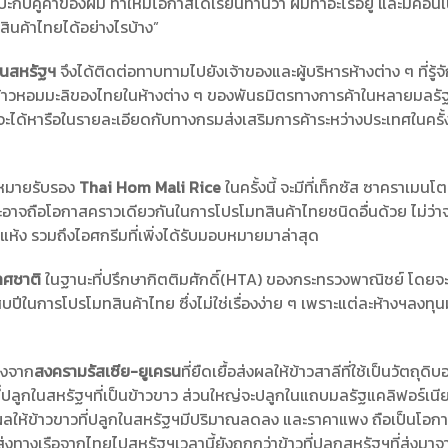
บคู่ค้าของผม ทำให้มีโอกาสได้เรียนท่านว่า ผมทำอะไรอยู่ และมีคอนเน็
ินค้าไทยได้อย่างไรบ้าง”
ในสหรัฐฯ
จึงได้ติดต่อทาบทามไปยังเจ้าของและผู้บริหารห้างต่าง ๆ ที่รู้จั
ข้าวหอมมะลิของไทยในห้างต่าง ๆ ของพันธมิตรทางการค้าในหลายมลรั
ึ่งจะได้หารือในรายละเอียดกับทางกรมส่งเสริมการค้าระหว่างประเทศในครั้ง
องหมายรับรอง
Thai Hom Mali Rice
ในครั้งนี้ จะมีที่เท็กซัส ซาคราเมนโต
อาจถือโอกาสคราวเดียวกันในการโปรโมทสินค้าไทยชนิดอื่นด้วย ไม่ว่าจะ
ห้ง รวมถึงไอศกรีมที่เพิ่งได้รับมอบหมายมาล่าสุด
ทศชาติ
ในฐานะที่ปรึกษากิตติมศักดิ์(HTA) ของกระทรวงพาณิชย์ โดยจะ
บปีในการโปรโมทสินค้าไทย ซึ่งไม่ใช่เรื่องง่าย ๆ เพราะแต่ละห้างฯลงท
วงจาก
สงครามรัสเซีย-ยูเครน
ที่ยืดเยื้อส่งผลให้ข้าวสาลีที่ใช้เป็นวัตถุด
ปลูกในสหรัฐฯที่เป็นข้าวขาว ส่วนใหญ่จะปลูกในแถบมลรัฐแคลิฟอร์เนีย
่งผลให้ข้าวขาวที่ปลูกในสหรัฐฯมีปริมาณลดลง และราคาแพง ถือเป็นโอ
งทางเรือจากไทยไปสหรัฐฯเวลานี้ยังถูกกว่าข้าวที่ปลูกสหรัฐฯที่ส่งมาจ