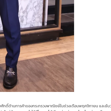
ิมศักดิ์ด้านการค้าของกระทรวงพาณิชย์ในช่วงเดือนพฤศจิกายน และธันว