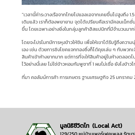
“เวลานี้ค่าระวางเรือจากไทยไปแอลเอจากเคยขึ้นไปสูงถึง 1.5
เดิมแล้ว เราก็ต้องพยายาม จุดได้เปรียบคือเรามีคอนเน็กช
ขึ้น โดยเฉพาะอย่างยิ่งในกลุ่มลูกค้าฮิสแปนิกที่มีจำนวนม
โดยจะโปรโมทมีการหุงข้าวให้ชิม เพื่อให้เขาได้รับรู้ถึงควา
เอง เช่น ด้วยการชิงโชคแจกทองซึ่งก็ได้คุยเล่น ๆ กับพวกเจ
สินค้าเข้าห้างยากมาก แต่การที่จะให้สินค้าอยู่ในห้างตลอดไป
ไว้อย่างนี้เลย ไม่ใช่ข้าวหอมกัมพูชาที่ 1 ผมไม่เชื่อ ยังไงข้าวไ
ที่มา คอลัมน์การค้า การเกษตร ฐานเศรษฐกิจ 25 มกราคม
มูลนิธิชีวิตไท (Local Act)
129/250 หมู่บ้านเพอร์เฟคเพลส รัตนาธ