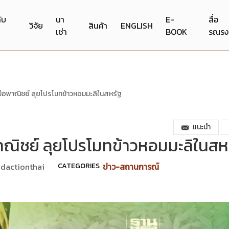
กับ
นา
E-
สื่อ
วิจัย
สินค้า
ENGLISH
เช่า
BOOK
รณรง
อพาณิชย์ ลุยโปรโมทข้าวหอมมะลิในสหรัฐ
แนะนำ
ณิชย์ ลุยโปรโมทข้าวหอมมะลิในสห
dactionthai
CATEGORIES
ข่าว-สถานการณ์