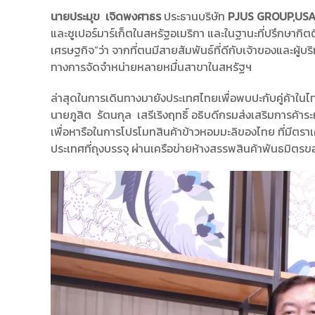
นายประมุข เจิดพงศาธร
ประธานบริษัท
PJUS GROUP,US
และซูเปอร์มาร์เก็ตในสหรัฐอเมริกา และในฐานะที่ปรึกษากิ
เศรษฐกิจ”ว่า จากที่ตนมีสายสัมพันธ์ที่ดีกับเจ้าของและผู้
ทางการจัดจำหน่ายหลายหมื่นสาขาในสหรัฐฯ
ล่าสุดในการเดินทางมายังประเทศไทยเพื่อพบปะกับคู่ค้าในไทยเ
นายภูสิต รัตนกุล เสรีเริงฤทธิ์ อธิบดีกรมส่งเสริมการค้าร
เพื่อหารือในการโปรโมทสินค้าข้าวหอมมะลิของไทย ที่มีตร
ประเทศที่ถุงบรรจุ ผ่านเครือข่ายห้างสรรพสินค้าพันธมิตรข