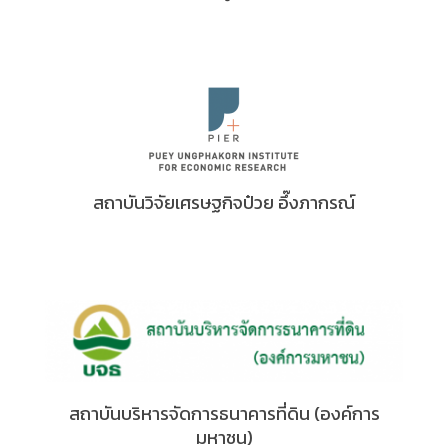
สถาบันวิจัยเศรษฐกิจป๋วย อึ๊งภากรณ์
สถาบันบริหารจัดการธนาคารที่ดิน (องค์การ
มหาชน)