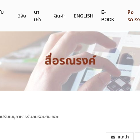
กับ
นา
E-
สื่อ
วิจัย
สินค้า
ENGLISH
เช่า
BOOK
รณรง
มาปรับเมนูอาหารรับลมร้อนกันเถอะ
แนะนำ