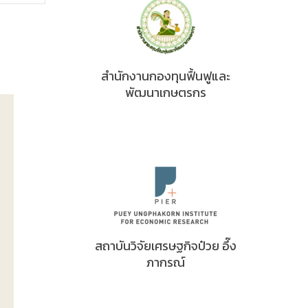
สำนักงานกองทุนฟื้นฟูและ
พัฒนาเกษตรกร
สถาบันวิจัยเศรษฐกิจป๋วย อึ๊ง
ภากรณ์