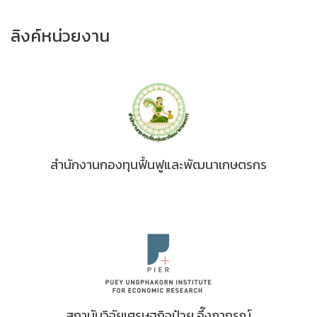
ลิงค์หน่วยงาน
สำนักงานกองทุนฟื้นฟูและพัฒนาเกษตรกร
สถาบันวิจัยเศรษฐกิจป๋วย อึ๊งภากรณ์