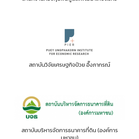
สถาบันวิจัยเศรษฐกิจป๋วย อึ๊งภากรณ์
สถาบันบริหารจัดการธนาคารที่ดิน (องค์การ
มหาชน)