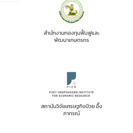
สำนักงานกองทุนฟื้นฟูและ
พัฒนาเกษตรกร
สถาบันวิจัยเศรษฐกิจป๋วย อึ๊ง
ภากรณ์