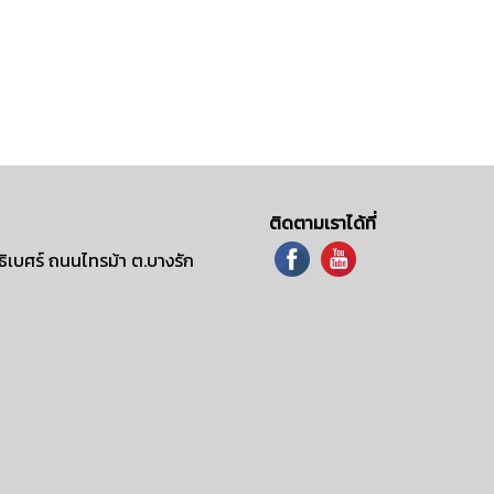
ติดตามเราได้ที่
ิเบศร์ ถนนไทรม้า ต.บางรัก