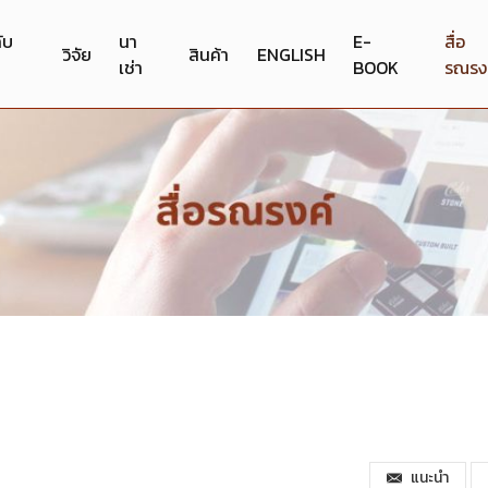
กับ
นา
E-
สื่อ
วิจัย
สินค้า
ENGLISH
เช่า
BOOK
รณรง
แนะนำ