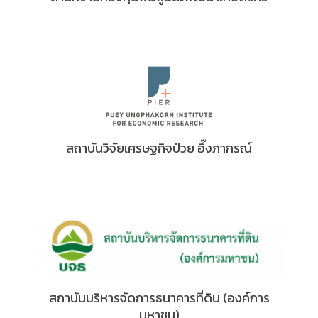
สถาบันวิจัยเศรษฐกิจป๋วย อึ๊งภากรณ์
สถาบันบริหารจัดการธนาคารที่ดิน (องค์การ
มหาชน)