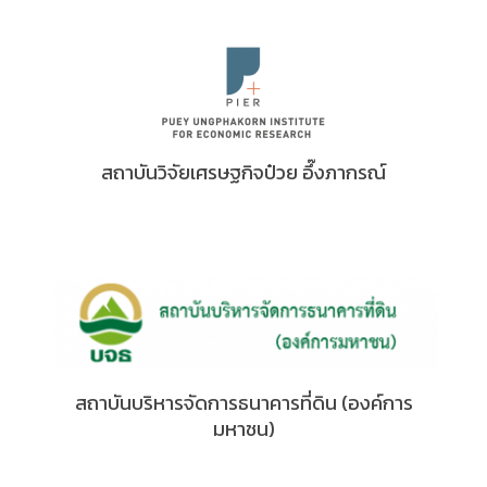
สถาบันวิจัยเศรษฐกิจป๋วย อึ๊งภากรณ์
สถาบันบริหารจัดการธนาคารที่ดิน (องค์การ
มหาชน)