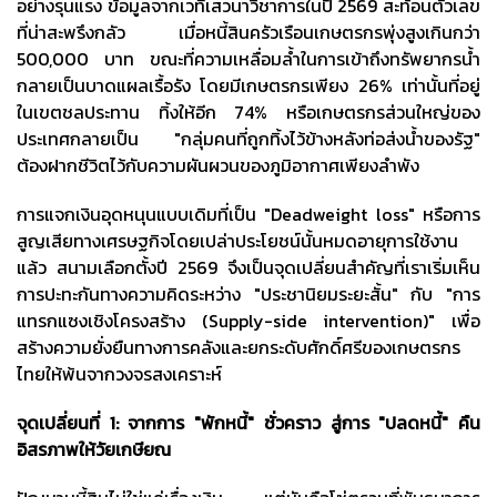
อย่างรุนแรง ข้อมูลจากเวทีเสวนาวิชาการในปี 2569 สะท้อนตัวเลข
ที่น่าสะพรึงกลัว เมื่อหนี้สินครัวเรือนเกษตรกรพุ่งสูงเกินกว่า
500,000 บาท ขณะที่ความเหลื่อมล้ำในการเข้าถึงทรัพยากรน้ำ
กลายเป็นบาดแผลเรื้อรัง โดยมีเกษตรกรเพียง 26% เท่านั้นที่อยู่
ในเขตชลประทาน ทิ้งให้อีก 74% หรือเกษตรกรส่วนใหญ่ของ
ประเทศกลายเป็น "กลุ่มคนที่ถูกทิ้งไว้ข้างหลังท่อส่งน้ำของรัฐ"
ต้องฝากชีวิตไว้กับความผันผวนของภูมิอากาศเพียงลำพัง
การแจกเงินอุดหนุนแบบเดิมที่เป็น "Deadweight loss" หรือการ
สูญเสียทางเศรษฐกิจโดยเปล่าประโยชน์นั้นหมดอายุการใช้งาน
แล้ว สนามเลือกตั้งปี 2569 จึงเป็นจุดเปลี่ยนสำคัญที่เราเริ่มเห็น
การปะทะกันทางความคิดระหว่าง "ประชานิยมระยะสั้น" กับ "การ
แทรกแซงเชิงโครงสร้าง (Supply-side intervention)" เพื่อ
สร้างความยั่งยืนทางการคลังและยกระดับศักดิ์ศรีของเกษตรกร
ไทยให้พ้นจากวงจรสงเคราะห์
จุดเปลี่ยนที่
1: จากการ "พักหนี้" ชั่วคราว สู่การ "ปลดหนี้" คืน
อิสรภาพให้วัยเกษียณ