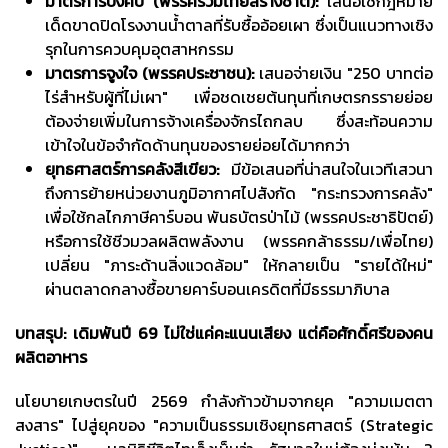
มาตรการบังคับ (พรรครวมไทยสร้างชาติ):
เสนอใช้กฎหมาย
เด็ดขาดปิดโรงงานน้ำตาลที่รับซื้ออ้อยเผา ซึ่งเป็นแนวทางเชิง
รุกในการควบคุมอุตสาหกรรม
มาตรการจูงใจ (พรรคประชาชน):
เสนอจ่ายเงิน "250 บาทต่อ
ไร่สำหรับผู้ที่ไม่เผา" เพื่อชดเชยต้นทุนที่เกษตรกรรายย่อย
ต้องจ่ายเพิ่มในการจ้างเครื่องจักรไถกลบ ซึ่งสะท้อนความ
เข้าใจในข้อจำกัดด้านทุนของรายย่อยได้มากกว่า
ยุทธศาสตร์การคลังสีเขียว:
มีข้อเสนอที่น่าสนใจในเวทีเสวนา
ถึงการย้ายหน่วยงานภูมิอากาศไปสังกัด "กระทรวงการคลัง"
เพื่อใช้กลไกภาษีคาร์บอน พันธบัตรป่าไม้ (พรรคประชาธิปัตย์)
หรือการใช้ชีวมวลผลิตพลังงาน (พรรคกล้าธรรม/เพื่อไทย)
เปลี่ยน "ภาระด้านสิ่งแวดล้อม" ให้กลายเป็น "รายได้ใหม่"
ผ่านตลาดกลางซื้อขายคาร์บอนเครดิตที่มีธรรมาภิบาล
บทสรุป: เดิมพันปี
69 ไม่ใช่แค่คะแนนเสียง แต่คือศักดิ์ศรีของคน
ผลิตอาหาร
นโยบายเกษตรในปี 2569 กำลังก้าวข้ามจากยุค "ความเมตตา
สงสาร" ไปสู่ยุคของ "ความเป็นธรรมเชิงยุทธศาสตร์ (Strategic