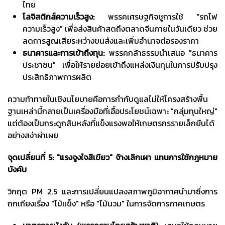
ไทย
โลจิสติกส์ความเร็วสูง:
พรรคเศรษฐกิจชูการใช้ "รถไฟ
ความเร็วสูง" เพื่อส่งสินค้าสดถึงตลาดจีนภายในวันเดียว ช่วย
ลดการสูญเสียระหว่างขนส่งและเพิ่มอำนาจต่อรองราคา
ธนาคารและการเข้าถึงทุน:
พรรคกล้าธรรมนำเสนอ "ธนาคาร
ประชาชน" เพื่อให้รายย่อยเข้าถึงแหล่งเงินทุนในการปรับปรุง
ประสิทธิภาพการผลิต
ความท้าทายในเชิงนโยบายคือการกำกับดูแลไม่ให้โครงสร้างพื้น
ฐานเหล่านี้กลายเป็นเครื่องมือที่เอื้อประโยชน์เฉพาะ "กลุ่มทุนใหญ่"
แต่ต้องเป็นกระดูกสันหลังที่แข็งแรงพอให้เกษตรกรรายเล็กยืนได้
อย่างสง่าผ่าเผย
จุดเปลี่ยนที่
5: "แรงจูงใจสีเขียว" จ้างเลิกเผา แทนการใช้กฎหมาย
บังคับ
วิกฤต PM 2.5 และการเปลี่ยนแปลงสภาพภูมิอากาศนำมาซึ่งการ
ถกเถียงเรื่อง "ไม้แข็ง" หรือ "ไม้นวม" ในการจัดการภาคเกษตร