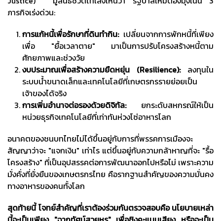
Justice)" มูลนิธิชีวิตไทเล็งเห็นว่า รัฐบาลใหม่ต้องมุ่งเน้น 3
ภารกิจเร่งด่วน:
การแก้หนี้เพื่อรักษาที่ดินทำกิน:
เปลี่ยนจากการพักหนี้ที่เพียง
เพื่อ "ยื้อเวลาตาย" มาเป็นการปรับโครงสร้างหนี้ตาม
ศักยภาพและช่วงวัย
งบประมาณเพื่อสร้างความยืดหยุ่น (
Resilience):
ลงทุนใน
ระบบน้ำขนาดเล็กและเทคโนโลยีที่เกษตรกรรายย่อยเป็น
เจ้าของได้จริง
การเพิ่มอำนาจต่อรองด้วยดิจิทัล:
ยกระดับสหกรณ์ให้เป็น
หน่วยธุรกิจเทคโนโลยีที่เท่าทันห่วงโซ่อาหารโลก
อนาคตของชนบทไทยไม่ได้ขึ้นอยู่กับการที่พรรคการเมืองจะ
สัญญาว่าจะ "แจกเงิน" เท่าไร แต่ขึ้นอยู่กับความกล้าหาญที่จะ "รื้อ
โครงสร้าง" ที่เป็นอุปสรรคต่อการพัฒนาออกไปหรือไม่ เพราะความ
มั่งคั่งที่ยั่งยืนของเกษตรกรไทย คือรากฐานสำคัญของความมั่นคง
ทางอาหารของคนทั้งโลก
สุดท้ายนี้ โจทย์สำคัญที่เราต้องร่วมกันตรวจสอบคือ นโยบายเหล่า
นี้จะเป็นเพียง "ฉากทัศน์สวยหรู" เพื่อชิงคะแนนเสียง หรือจะเป็น