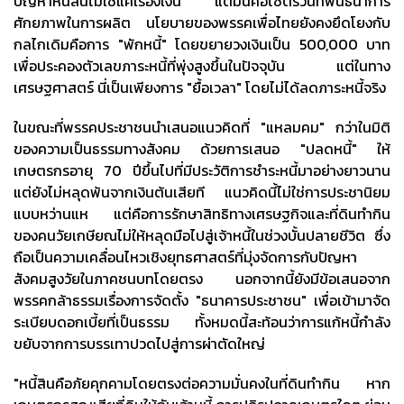
ปัญหาหนี้สินไม่ใช่แค่เรื่องเงิน แต่มันคือโซ่ตรวนที่พันธนาการ
ศักยภาพในการผลิต นโยบายของพรรคเพื่อไทยยังคงยึดโยงกับ
กลไกเดิมคือการ "พักหนี้" โดยขยายวงเงินเป็น 500,000 บาท
เพื่อประคองตัวเลขภาระหนี้ที่พุ่งสูงขึ้นในปัจจุบัน แต่ในทาง
เศรษฐศาสตร์ นี่เป็นเพียงการ "ยื้อเวลา" โดยไม่ได้ลดภาระหนี้จริง
ในขณะที่พรรคประชาชนนำเสนอแนวคิดที่ "แหลมคม" กว่าในมิติ
ของความเป็นธรรมทางสังคม ด้วยการเสนอ "ปลดหนี้" ให้
เกษตรกรอายุ 70 ปีขึ้นไปที่มีประวัติการชำระหนี้มาอย่างยาวนาน
แต่ยังไม่หลุดพ้นจากเงินต้นเสียที แนวคิดนี้ไม่ใช่การประชานิยม
แบบหว่านแห แต่คือการรักษาสิทธิทางเศรษฐกิจและที่ดินทำกิน
ของคนวัยเกษียณไม่ให้หลุดมือไปสู่เจ้าหนี้ในช่วงบั้นปลายชีวิต ซึ่ง
ถือเป็นความเคลื่อนไหวเชิงยุทธศาสตร์ที่มุ่งจัดการกับปัญหา
สังคมสูงวัยในภาคชนบทโดยตรง นอกจากนี้ยังมีข้อเสนอจาก
พรรคกล้าธรรมเรื่องการจัดตั้ง "ธนาคารประชาชน" เพื่อเข้ามาจัด
ระเบียบดอกเบี้ยที่เป็นธรรม ทั้งหมดนี้สะท้อนว่าการแก้หนี้กำลัง
ขยับจากการบรรเทาปวดไปสู่การผ่าตัดใหญ่
"หนี้สินคือภัยคุกคามโดยตรงต่อความมั่นคงในที่ดินทำกิน หาก