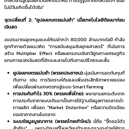
เกษตรกรสูญเสียที่ดินให้กับเจ้าหนี้ การปฏิรูปภาคเกษตรใดๆ ย่อม
ไม่มีวันเกิดขึ้นได้จริง"
จุดเปลี่ยนที่
2: "คูปองเกษตรแม่นยำ" เมื่อเทคโนโลยีต้องมาก่อน
เงินสด
งบประมาณอุดหนุนแบบให้เปล่ากว่า 80,000 ล้านบาทต่อปี กำลัง
ถูกท้าทายด้วยแนวคิด "การสนับสนุนเชิงยุทธศาสตร์" ที่เน้นการ
สร้าง Multiplier Effect หรือผลกระทบเชิงทวีคูณทางเศรษฐกิจ
แทนการแจกเงินสดที่มักจะละลายไปกับการบริโภคระยะสั้น
คูปองเกษตรแม่นยำ (พรรคประชาชน):
มุ่งเน้นการลดต้นทุนที่
ต้นทาง เช่น การวิเคราะห์ดินและเพิ่มประสิทธิภาพรายแปลง
เพื่อเปลี่ยนผ่านเกษตรกรสู่ระบบ Smart Farming
การประกันกำไร
30% (พรรคเพื่อไทย):
พยายามยกระดับจาก
การประกันราคาแบบเดิมมาเป็นการใช้ฐานข้อมูลการตลาดนำ
การผลิต เพื่อลด "Market Distortion" หรือความบิดเบือน
ของราคากลางในตลาด
ระบบข้อมูลบูรณาการ (พรรคไทยเก้าใหม่):
นี่คือ "จิ๊กซอว์ตัว
สำคัญ" เพราะข้อมูลที่ไหลเวียนข้ามกระทรวงจะช่วยให้การ